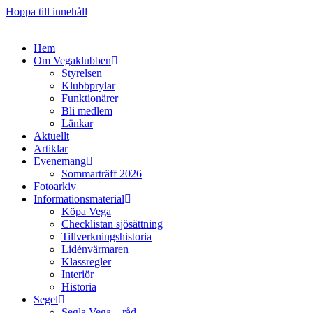
Hoppa till innehåll
Hem
Om Vegaklubben
Styrelsen
Klubbprylar
Funktionärer
Bli medlem
Länkar
Aktuellt
Artiklar
Evenemang
Sommarträff 2026
Fotoarkiv
Informationsmaterial
Köpa Vega
Checklistan sjösättning
Tillverkningshistoria
Lidénvärmaren
Klassregler
Interiör
Historia
Segel
Segla Vega – råd