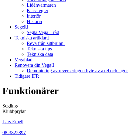
Lidénvärmaren
Klassregler
Interiör
Historia
Segel
Segla Vega – råd
Tekniska artiklar
Reva från sittbrunn.
Tekniska tips
Tekniska data
Vegablad
Renovera din Vega
Demontering av reverseringen byte av axel och lager
Tidigare IFR
Funktionärer
Segling/
Klubbprylar
Lars Emell
08-3822897