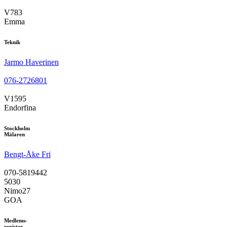
V783
Emma
Teknik
Jarmo Haverinen
076-2726801
V1595
Endorfina
Stockholm
Mälaren
Bengt-Åke Fri
070-5819442
5030
Nimo27
GOA
Medlems-
register