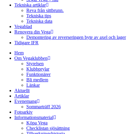
Tekniska artiklar
Reva från sittbrunn.
Tekniska tips
Tekniska data
Vegablad
Renovera din Vega
Demontering av reverseringen byte av axel och lager
Tidigare IFR
Hem
Om Vegaklubben
Styrelsen
Klubbprylar
Funktionärer
Bli medlem
Länkar
Aktuellt
Artiklar
Evenemang
Sommarträff 2026
Fotoarkiv
Informationsmaterial
Köpa Vega
Checklistan sjösättning
Tillverkningshistoria