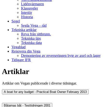
Lidénvärmaren
Klassregler
Interiör
Historia
Segel
Segla Vega – råd
Tekniska artiklar
Reva från sittbrunn.
Tekniska tips
Tekniska data
Vegablad
Renovera din Vega
Demontering av reverseringen byte av axel och lager
Tidigare IFR
Artiklar
Artiklar om Vegan publicerade i diverse tidningar.
A boat for any budget - Practical Boat Owner February 2013
Båtarnas båt - Testtidningen 2001