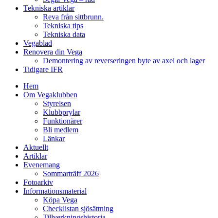
Tekniska artiklar
Reva från sittbrunn.
Tekniska tips
Tekniska data
Vegablad
Renovera din Vega
Demontering av reverseringen byte av axel och lager
Tidigare IFR
Hem
Om Vegaklubben
Styrelsen
Klubbprylar
Funktionärer
Bli medlem
Länkar
Aktuellt
Artiklar
Evenemang
Sommarträff 2026
Fotoarkiv
Informationsmaterial
Köpa Vega
Checklistan sjösättning
Tillverkningshistoria