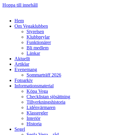
Hoppa till innehåll
Hem
Om Vegaklubben
Styrelsen
Klubbprylar
Funktionärer
Bli medlem
Länkar
Aktuellt
Artiklar
Evenemang
Sommarträff 2026
Fotoarkiv
Informationsmaterial
Köpa Vega
Checklistan sjösättning
Tillverkningshistoria
Lidénvärmaren
Klassregler
Interiör
Historia
Segel
Segla Vega – råd