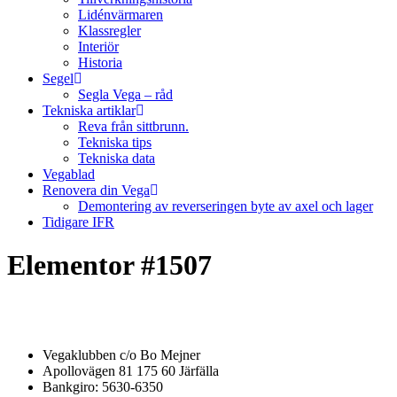
Lidénvärmaren
Klassregler
Interiör
Historia
Segel
Segla Vega – råd
Tekniska artiklar
Reva från sittbrunn.
Tekniska tips
Tekniska data
Vegablad
Renovera din Vega
Demontering av reverseringen byte av axel och lager
Tidigare IFR
Elementor #1507
Vegaklubben c/o Bo Mejner
Apollovägen 81 175 60 Järfälla
Bankgiro: 5630-6350