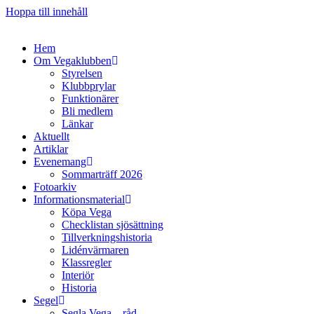
Hoppa till innehåll
Hem
Om Vegaklubben
Styrelsen
Klubbprylar
Funktionärer
Bli medlem
Länkar
Aktuellt
Artiklar
Evenemang
Sommarträff 2026
Fotoarkiv
Informationsmaterial
Köpa Vega
Checklistan sjösättning
Tillverkningshistoria
Lidénvärmaren
Klassregler
Interiör
Historia
Segel
Segla Vega – råd