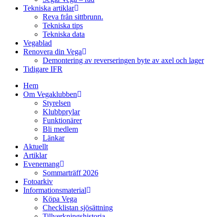
Tekniska artiklar
Reva från sittbrunn.
Tekniska tips
Tekniska data
Vegablad
Renovera din Vega
Demontering av reverseringen byte av axel och lager
Tidigare IFR
Hem
Om Vegaklubben
Styrelsen
Klubbprylar
Funktionärer
Bli medlem
Länkar
Aktuellt
Artiklar
Evenemang
Sommarträff 2026
Fotoarkiv
Informationsmaterial
Köpa Vega
Checklistan sjösättning
Tillverkningshistoria